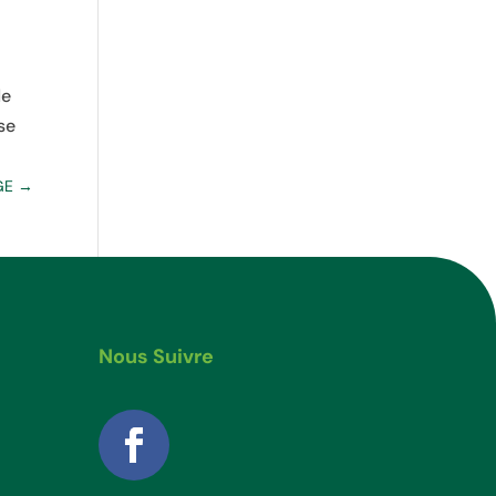
de
se
AGE
→
Nous Suivre